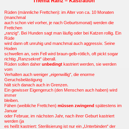
Thema Ranz – Kastration
Rüden (männliche Frettchen): im Alter von ca. 10 Monaten
(manchmal
auch schon viel vorher, je nach Geburtsmonat) werden die
Frettchen
„ranzig“. Bei Hunden sagt man läufig oder bei Katzen rollig. Ein
Rüde
wird dann oft unruhig und manchmal auch aggressiv. Seine
Hoden
schwellen an, sein Fell wird braun-gelb-rötlich, oft pickt sogar
richtig „Ranzsekret“ überall.
Rüden sollen daher
unbedingt
kastriert werden, sie werden
vom
Verhalten auch weniger „eigenwillig“, die enorme
Geruchsbelästigung
hält sich danach auch in Grenzen.
Ein gewisser Eigengeruch (den Menschen auch haben) wird
immer
bleiben.
Fähen (weibliche Frettchen)
müssen zwingend
spätestens im
Januar
oder Februar, im nächsten Jahr, nach ihrer Geburt kastriert
werden (ja
es heißt kastriert: Sterilisierung ist nur ein „Unterbinden“ der