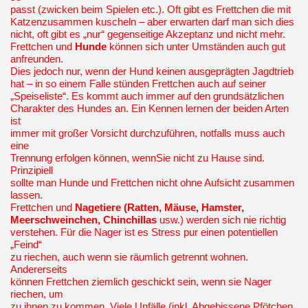
passt (zwicken beim Spielen etc.). Oft gibt es Frettchen die mit
Katzenzusammen kuscheln – aber erwarten darf man sich dies
nicht, oft gibt es „nur“ gegenseitige Akzeptanz und nicht mehr.
Frettchen und
Hunde
können sich unter Umständen auch gut
anfreunden.
Dies jedoch nur, wenn der Hund keinen ausgeprägten Jagdtrieb
hat – in so einem Falle stünden Frettchen auch auf seiner
„Speiseliste“. Es kommt auch immer auf den grundsätzlichen
Charakter des Hundes an. Ein Kennen lernen der beiden Arten
ist
immer mit großer Vorsicht durchzuführen, notfalls muss auch
eine
Trennung erfolgen können, wennSie nicht zu Hause sind.
Prinzipiell
sollte man Hunde und Frettchen nicht ohne Aufsicht zusammen
lassen.
Frettchen und
Nagetiere (Ratten, Mäuse, Hamster,
Meerschweinchen, Chinchillas
usw.) werden sich nie richtig
verstehen. Für die Nager ist es Stress pur einen potentiellen
„Feind“
zu riechen, auch wenn sie räumlich getrennt wohnen.
Andererseits
können Frettchen ziemlich geschickt sein, wenn sie Nager
riechen, um
zu ihnen zu kommen. Viele Unfälle (inkl. Abgebissene Pfötchen