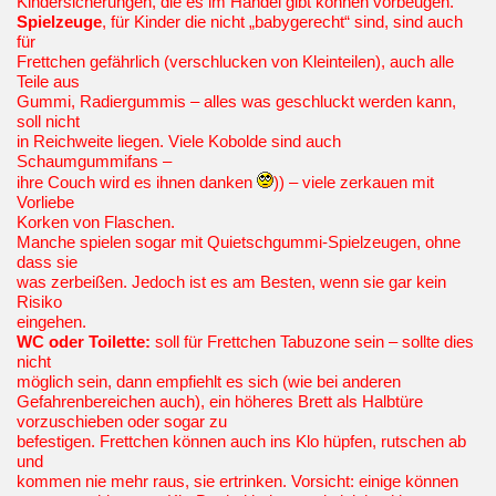
Kindersicherungen, die es im Handel gibt können vorbeugen.
Spielzeuge
, für Kinder die nicht „babygerecht“ sind, sind auch
für
Frettchen gefährlich (verschlucken von Kleinteilen), auch alle
Teile aus
Gummi, Radiergummis – alles was geschluckt werden kann,
soll nicht
in Reichweite liegen. Viele Kobolde sind auch
Schaumgummifans –
ihre Couch wird es ihnen danken
)) – viele zerkauen mit
Vorliebe
Korken von Flaschen.
Manche spielen sogar mit Quietschgummi-Spielzeugen, ohne
dass sie
was zerbeißen. Jedoch ist es am Besten, wenn sie gar kein
Risiko
eingehen.
WC oder Toilette:
soll für Frettchen Tabuzone sein – sollte dies
nicht
möglich sein, dann empfiehlt es sich (wie bei anderen
Gefahrenbereichen auch), ein höheres Brett als Halbtüre
vorzuschieben oder sogar zu
befestigen. Frettchen können auch ins Klo hüpfen, rutschen ab
und
kommen nie mehr raus, sie ertrinken. Vorsicht: einige können