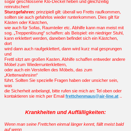
sogar geschlossene Klo-Deckel heben und gleichzeitig
reinrutschen!
Sturzgefahren:
prinzipiell gilt: überall wo Fretts raufkommen,
sollten sie auch gefahrlos wieder runterkommen. Dies gilt für
Kästen oder Kästchen,
wie auch für Sofas, Raumteiler etc. Abhilfe kann man meist mit
sog. „Treppenlösung“ schaffen: als Beispiel: ein niedriger Stuhl,
kann erklettert werden, daneben befindet sich ein Kästchen,
dort
wird dann auch raufgeklettert, dann wird kurz mal gesprungen
und
Frettl sitzt am großen Kasten. Abhilfe schaffen entweder andere
Möbel zum Wiederrunterklettern,
oder auch ein Verstellen des Möbels, das zum
„Kletterwahnsinn“
führt.
Sollten Sie spezielle Fragen haben oder unsicher sein,
was
die Sicherheit anbelangt, bitte rufen sie mich an: Tel oben oder
kontaktieren sie mich per Email
frettchenmaus@air-line.at
..
Krankheit
en und Auffälligkeiten:
Wenn man seine Frettchen einmal länger kennt, fällt meist bald
auf wenn