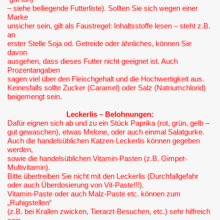
– siehe beiliegende Futterliste). Sollten Sie sich wegen einer
Marke
unsicher sein, gilt als Faustregel: Inhaltsstoffe lesen – steht z.B.
an
erster Stelle Soja od. Getreide oder ähnliches, können Sie
davon
ausgehen, dass dieses Futter nicht geeignet ist. Auch
Prozentangaben
sagen viel über den Fleischgehalt und die Hochwertigkeit aus.
Keinesfalls sollte Zucker (Caramel) oder Salz (Natriumchlorid)
beigemengt sein.
Leckerlis – Belohnungen:
Dafür eignen sich ab und zu ein Stück Paprika (rot, grün, gelb –
gut gewaschen), etwas Melone, oder auch einmal Salatgurke.
Auch die handelsüblichen Katzen-Leckerlis können gegeben
werden,
sowie die handelsüblichen Vitamin-Pasten (z.B. Gimpet-
Multivitamin).
Bitte übertreiben Sie nicht mit den Leckerlis (Durchfallgefahr
oder auch Überdosierung von Vit-Paste!!!).
Vitamin-Paste oder auch Malz-Paste etc. können zum
„Ruhigstellen“
(z.B. bei Krallen zwicken, Tierarzt-Besuchen, etc.) sehr hilfreich