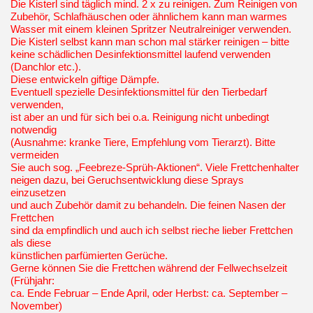
Die Kisterl sind täglich mind. 2 x zu reinigen. Zum Reinigen von
Zubehör, Schlafhäuschen oder ähnlichem kann man warmes
Wasser mit einem kleinen Spritzer Neutralreiniger verwenden.
Die Kisterl selbst kann man schon mal stärker reinigen – bitte
keine schädlichen Desinfektionsmittel laufend verwenden
(Danchlor etc.).
Diese entwickeln giftige Dämpfe.
Eventuell spezielle Desinfektionsmittel für den Tierbedarf
verwenden,
ist aber an und für sich bei o.a. Reinigung nicht unbedingt
notwendig
(Ausnahme: kranke Tiere, Empfehlung vom Tierarzt). Bitte
vermeiden
Sie auch sog. „Feebreze-Sprüh-Aktionen“. Viele Frettchenhalter
neigen dazu, bei Geruchsentwicklung diese Sprays
einzusetzen
und auch Zubehör damit zu behandeln. Die feinen Nasen der
Frettchen
sind da empfindlich und auch ich selbst rieche lieber Frettchen
als diese
künstlichen parfümierten Gerüche.
Gerne können Sie die Frettchen während der Fellwechselzeit
(Frühjahr:
ca. Ende Februar – Ende April, oder Herbst: ca. September –
November)