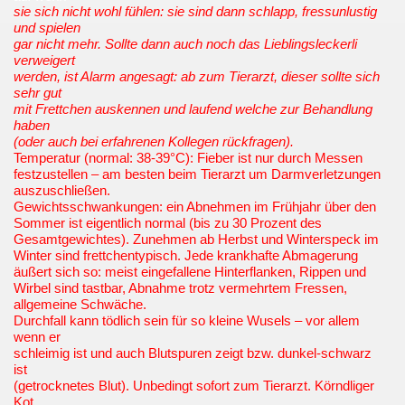
sie sich nicht wohl fühlen: sie sind dann schlapp, fressunlustig
und spielen
gar nicht mehr. Sollte dann auch noch das Lieblingsleckerli
verweigert
werden, ist Alarm angesagt: ab zum Tierarzt, dieser sollte sich
sehr gut
mit Frettchen auskennen und laufend welche zur Behandlung
haben
(oder auch bei erfahrenen Kollegen rückfragen).
Temperatur (normal: 38-39°C): Fieber ist nur durch Messen
festzustellen – am besten beim Tierarzt um Darmverletzungen
auszuschließen.
Gewichtsschwankungen: ein Abnehmen im Frühjahr über den
Sommer ist eigentlich normal (bis zu 30 Prozent des
Gesamtgewichtes). Zunehmen ab Herbst und Winterspeck im
Winter sind frettchentypisch. Jede krankhafte Abmagerung
äußert sich so: meist eingefallene Hinterflanken, Rippen und
Wirbel sind tastbar, Abnahme trotz vermehrtem Fressen,
allgemeine Schwäche.
Durchfall kann tödlich sein für so kleine Wusels – vor allem
wenn er
schleimig ist und auch Blutspuren zeigt bzw. dunkel-schwarz
ist
(getrocknetes Blut). Unbedingt sofort zum Tierarzt. Körndliger
Kot,