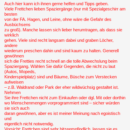
Auch hier kann ich ihnen gerne helfen und Tipps geben.
Viele Frettchen lieben Spaziergänge (nur mit Spezialgeschirr am
besten
von der FA. Hagen, und Leine, ohne wäre die Gefahr des
Ausbüchsens
zu groß). Manche lassen sich lieber herumtragen, als dass sie
wirklich
gehen. Viele sind recht langsam dabei und graben Löcher,
andere
wiederum preschen dahin und sind kaum zu halten. Generell
gewöhnen
sich die Fretties recht schnell an die tolle Abwechslung beim
Spaziergang. Wählen Sie dafür Gegenden, die nicht zu laut
(Autos, Mopeds,
Kinderspielplatz) sind und Bäume, Büsche zum Verstecken
aufweisen
– z.B. Waldrand oder Park der eher wildwüchsig gestaltet ist.
Nehmen
Sie ihre Frettchen nicht zum Einkaufen oder dgl. Mit oder dorthin
wo Menschenmengen vorprogrammiert sind – sicher würden
sie sich auch
daran gewöhnen, aber es ist meiner Meinung nach egoistisch
und
eigentlich nicht notwendig.
Vorsicht: Frettchen sind sehr hitzeempfindlich, lassen sie es