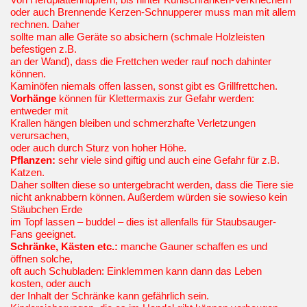
Von Herdplattenhüpfern, bis hinter Kühlschränken-Verkriechern
oder auch Brennende Kerzen-Schnupperer muss man mit allem
rechnen. Daher
sollte man alle Geräte so absichern (schmale Holzleisten
befestigen z.B.
an der Wand), dass die Frettchen weder rauf noch dahinter
können.
Kaminöfen niemals offen lassen, sonst gibt es Grillfrettchen.
Vorhänge
können für Klettermaxis zur Gefahr werden:
entweder mit
Krallen hängen bleiben und schmerzhafte Verletzungen
verursachen,
oder auch durch Sturz von hoher Höhe.
Pflanzen:
sehr viele sind giftig und auch eine Gefahr für z.B.
Katzen.
Daher sollten diese so untergebracht werden, dass die Tiere sie
nicht anknabbern können. Außerdem würden sie sowieso kein
Stäubchen Erde
im Topf lassen – buddel – dies ist allenfalls für Staubsauger-
Fans geeignet.
Schränke, Kästen etc.:
manche Gauner schaffen es und
öffnen solche,
oft auch Schubladen: Einklemmen kann dann das Leben
kosten, oder auch
der Inhalt der Schränke kann gefährlich sein.