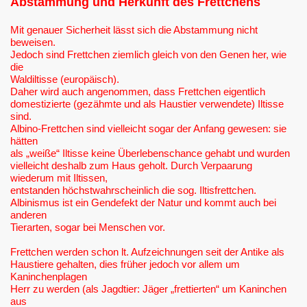
Abstammung und Herkunft des Frettchens
Mit genauer Sicherheit lässt sich die Abstammung nicht
beweisen.
Jedoch sind Frettchen ziemlich gleich von den Genen her, wie
die
Waldiltisse (europäisch).
Daher wird auch angenommen, dass Frettchen eigentlich
domestizierte (gezähmte und als Haustier verwendete) Iltisse
sind.
Albino-Frettchen sind vielleicht sogar der Anfang gewesen: sie
hätten
als „weiße“ Iltisse keine Überlebenschance gehabt und wurden
vielleicht deshalb zum Haus geholt. Durch Verpaarung
wiederum mit Iltissen,
entstanden höchstwahrscheinlich die sog. Iltisfrettchen.
Albinismus ist ein Gendefekt der Natur und kommt auch bei
anderen
Tierarten, sogar bei Menschen vor.
Frettchen werden schon lt. Aufzeichnungen seit der Antike als
Haustiere gehalten, dies früher jedoch vor allem um
Kaninchenplagen
Herr zu werden (als Jagdtier: Jäger „frettierten“ um Kaninchen
aus