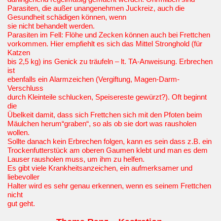
Parasiten, die außer unangenehmen Juckreiz, auch die
Gesundheit schädigen können, wenn
sie nicht behandelt werden.
Parasiten im Fell: Flöhe und Zecken können auch bei Frettchen
vorkommen. Hier empfiehlt es sich das Mittel Stronghold (für
Katzen
bis 2,5 kg) ins Genick zu träufeln – lt. TA-Anweisung.
Erbrechen
ist
ebenfalls ein Alarmzeichen (Vergiftung, Magen-Darm-
Verschluss
durch Kleinteile schlucken, Speisereste gewürzt?). Oft beginnt
die
Übelkeit damit, dass sich Frettchen sich mit den Pfoten beim
Mäulchen herum“graben“, so als ob sie dort was rausholen
wollen.
Sollte danach kein Erbrechen folgen, kann es sein dass z.B. ein
Trockenfutterstück am oberen Gaumen klebt und man es dem
Lauser rausholen muss, um ihm zu helfen.
Es gibt viele Krankheitsanzeichen, ein aufmerksamer und
liebevoller
Halter wird es sehr genau erkennen, wenn es seinem Frettchen
nicht
gut geht.