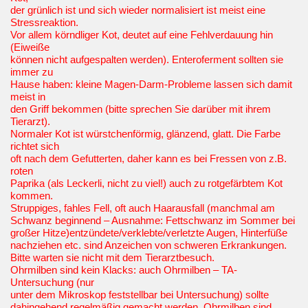
der grünlich ist und sich wieder normalisiert ist meist eine
Stressreaktion.
Vor allem körndliger Kot, deutet auf eine Fehlverdauung hin
(Eiweiße
können nicht aufgespalten werden). Enteroferment sollten sie
immer zu
Hause haben: kleine Magen-Darm-Probleme lassen sich damit
meist in
den Griff bekommen (bitte sprechen Sie darüber mit ihrem
Tierarzt).
Normaler Kot ist würstchenförmig, glänzend, glatt. Die Farbe
richtet sich
oft nach dem Gefutterten, daher kann es bei Fressen von z.B.
roten
Paprika (als Leckerli, nicht zu viel!) auch zu rotgefärbtem Kot
kommen.
Struppiges, fahles Fell, oft auch Haarausfall (manchmal am
Schwanz beginnend – Ausnahme: Fettschwanz im Sommer bei
großer Hitze)entzündete/verklebte/verletzte Augen, Hinterfüße
nachziehen etc. sind Anzeichen von schweren Erkrankungen.
Bitte warten sie nicht mit dem Tierarztbesuch.
Ohrmilben sind kein Klacks: auch Ohrmilben – TA-
Untersuchung (nur
unter dem Mikroskop feststellbar bei Untersuchung) sollte
dahingehend regelmäßig gemacht werden. Ohrmilben sind