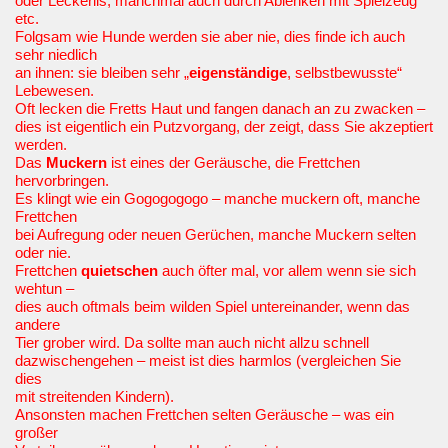
oder Leckerlis, manchmal auch durch Ablenken mit Spielzeug
etc.
Folgsam wie Hunde werden sie aber nie, dies finde ich auch
sehr niedlich
an ihnen: sie bleiben sehr „
eigenständige
, selbstbewusste“
Lebewesen.
Oft lecken die Fretts Haut und fangen danach an zu zwacken –
dies ist eigentlich ein Putzvorgang, der zeigt, dass Sie akzeptiert
werden.
Das
Muckern
ist eines der Geräusche, die Frettchen
hervorbringen.
Es klingt wie ein Gogogogogo – manche muckern oft, manche
Frettchen
bei Aufregung oder neuen Gerüchen, manche Muckern selten
oder nie.
Frettchen
quietschen
auch öfter mal, vor allem wenn sie sich
wehtun –
dies auch oftmals beim wilden Spiel untereinander, wenn das
andere
Tier grober wird. Da sollte man auch nicht allzu schnell
dazwischengehen – meist ist dies harmlos (vergleichen Sie
dies
mit streitenden Kindern).
Ansonsten machen Frettchen selten Geräusche – was ein
großer