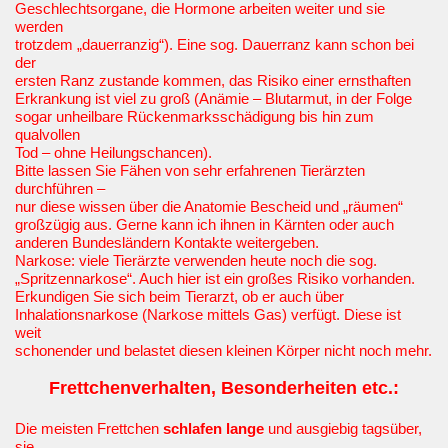
Geschlechtsorgane, die Hormone arbeiten weiter und sie
werden
trotzdem „dauerranzig“). Eine sog. Dauerranz kann schon bei
der
ersten Ranz zustande kommen, das Risiko einer ernsthaften
Erkrankung ist viel zu groß (Anämie – Blutarmut, in der Folge
sogar unheilbare Rückenmarksschädigung bis hin zum
qualvollen
Tod – ohne Heilungschancen).
Bitte lassen Sie Fähen von sehr erfahrenen Tierärzten
durchführen –
nur diese wissen über die Anatomie Bescheid und „räumen“
großzügig aus. Gerne kann ich ihnen in Kärnten oder auch
anderen Bundesländern Kontakte weitergeben.
Narkose: viele Tierärzte verwenden heute noch die sog.
„Spritzennarkose“. Auch hier ist ein großes Risiko vorhanden.
Erkundigen Sie sich beim Tierarzt, ob er auch über
Inhalationsnarkose (Narkose mittels Gas) verfügt. Diese ist
weit
schonender und belastet diesen kleinen Körper nicht noch mehr.
Frettchenverhalten, Besonderheiten etc.:
Die meisten Frettchen
schlafen lange
und ausgiebig tagsüber,
sie