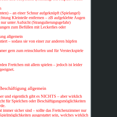
n
ernten) – an einer Schnur aufgeknüpft (Spielangel)
chtung Kleinteile entfernen – zB aufgeklebte Augen
nur unter Aufsicht (Strangulierungsgefahr)
nungen zum Befüllen mit Leckerlies oder
ung allgemein
iert – sodass sie von einer zur anderen hüpfen
er gern zum reinschlurfen und für Versteckspiele
 Frettchen mit allem spielen – jedoch ist leider
 geeignet.
Beschäftigung allgemein
ner und eigentlich gibt es NICHTS – aber wirklich
ht für Spielchen oder Beschäftigungsmöglichkeiten
de.
t immer sicher sind – sollte das Frettchenzimmer nur
Spielmöglichkeiten ausgestattet sein, welches wirklich