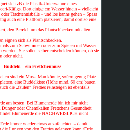
gnet sich zB die Plastik-Unterwanne eines
eri-Käfigs. Dort einige cm Wasser hinein – vielleicht
r oder Tischtennisbälle – und los kanns gehen – Spass
ttig auch eine Plattform platzieren, damit dort so eine
wert, den Bereich um das Plantschbecken mit alten
n eignen sich als Plantschbecken.
niemals zum Schwimmen oder zum Spielen mit Wasser
werden. Sie sollen selber entscheiden können, ob sie
n oder nicht.
– Buddeln – ein Frettchenmuss
iten sind ein Muss. Man könnte, sofern genug Platz
platten, eine Buddelkiste (Höhe mind. 60 cm) bauen.
uch die „faulen“ Fretties reinsteigen ist ebenfalls
rde am besten. Bei Blumenerde bin ich mir nicht
ch Dünger oder Chemikalien Frettchens Gesundheit
an findet Blumenerde die NACHWEISLICH nicht
e Erde immer wieder etwas anzufeuchten – damit
in die Lungen von den Fretties gelangen kann (Erde