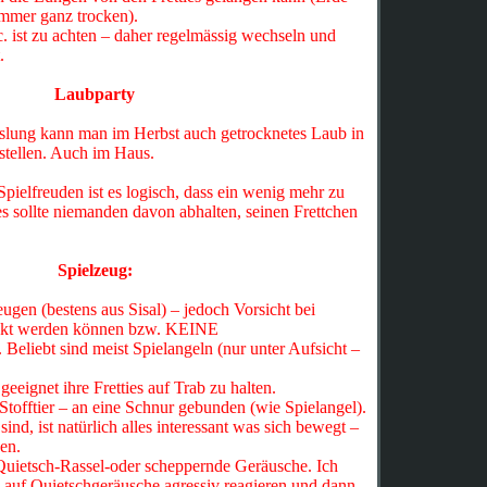
 immer ganz trocken).
. ist zu achten – daher regelmässig wechseln und
.
Laubparty
lung kann man im Herbst auch getrocknetes Laub in
stellen. Auch im Haus.
pielfreuden ist es logisch, dass ein wenig mehr zu
es sollte niemanden davon abhalten, seinen Frettchen
Spielzeug:
ugen (bestens aus Sisal) – jedoch Vorsicht bei
luckt werden können bzw. KEINE
bt sind meist Spielangeln (nur unter Aufsicht –
geeignet ihre Fretties auf Trab zu halten.
Stofftier – an eine Schnur gebunden (wie Spielangel).
sind, ist natürlich alles interessant was sich bewegt –
en.
Quietsch-Rassel-oder scheppernde Geräusche. Ich
B auf Quietschgeräusche agressiv reagieren und dann