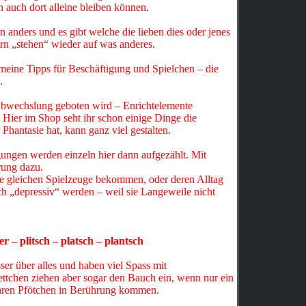
en auch dort alleine bleiben können.
en anders und es gibt welche die lieben dies oder jenes
ern „stehen“ wieder auf was anderes.
emeine Tipps für Beschäftigung und Spielchen – die
.
 Abwechslung geboten wird – Enrichtelemente
. Hier im Shop seht ihr schon einige Dinge die
 Phantasie hat, kann ganz viel gestalten.
gungen werden einzeln hier dann aufgezählt. Mit
rung dazu.
ie gleichen Spielzeuge bekommen, oder deren Alltag
ch „depressiv“ werden – weil sie Langeweile nicht
r – plitsch – platsch – plantsch
ser über alles und haben viel Spass mit
ettchen ziehen aber sogar den Bauch ein, wenn nur ein
ihren Pfötchen in Berührung kommen.