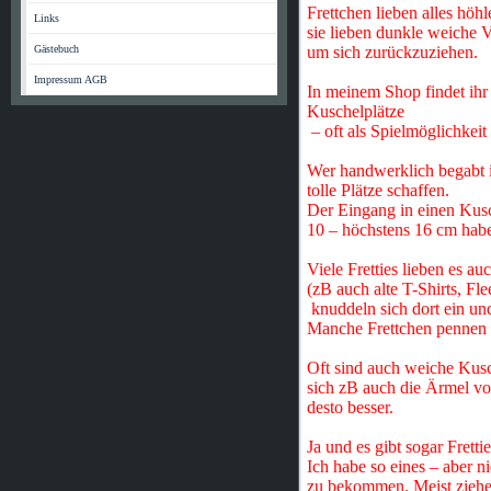
Frettchen lieben alles höh
Links
sie lieben dunkle weiche 
Gästebuch
um sich zurückzuziehen.
Impressum AGB
In meinem Shop findet ihr
Kuschelplätze
– oft als Spielmöglichkei
Wer handwerklich begabt is
tolle Plätze schaffen.
Der Eingang in einen Kusc
10 – höchstens 16 cm habe
Viele Fretties lieben es a
(zB auch alte T-Shirts, Fle
knuddeln sich dort ein und
Manche Frettchen pennen a
Oft sind auch weiche Kusc
sich zB auch die Ärmel von
desto besser.
Ja und es gibt sogar Fretti
Ich habe so eines – aber n
zu bekommen. Meist ziehen