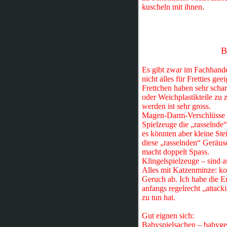
kuscheln mit ihnen.
B
Es gibt zwar im Fachhande
nicht alles für Fretties geei
Frettchen haben sehr scha
oder Weichplastikteile zu 
werden ist sehr gross.
Magen-Darm-Verschlüsse sin
Spielzeuge die „rasselnde“
es könnten aber kleine Ste
diese „rasselnden“ Geräus
macht doppelt Spass.
Klingelspielzeuge – sind au
Alles mit Katzenminze: ko
Geruch ab. Ich habe die E
anfangs regelrecht „attack
zu tun hat.
Gut eignen sich:
Babyspielsachen – babyge