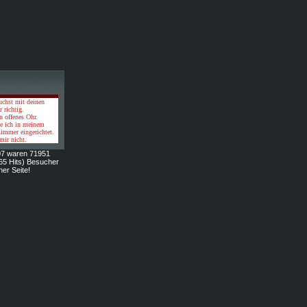
uchst mit deinen
r richtig.
in offenes Ohr.
be ich in meinem
immer eingerichtet.
mir nicht.
007 waren 71951
65 Hits) Besucher
ner Seite!