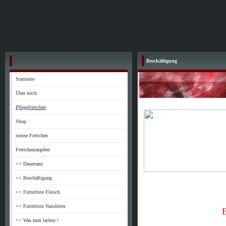
Beschäftigung
Startseite
Über mich
Pflegefrettchen
Shop
meine Frettchen
Frettchenratgeber
=> Dauerranz
=> Beschäftigung
=> Futterliste Fleisch
=> Futterliste Nassfutter
B
=> Was zum lachen !