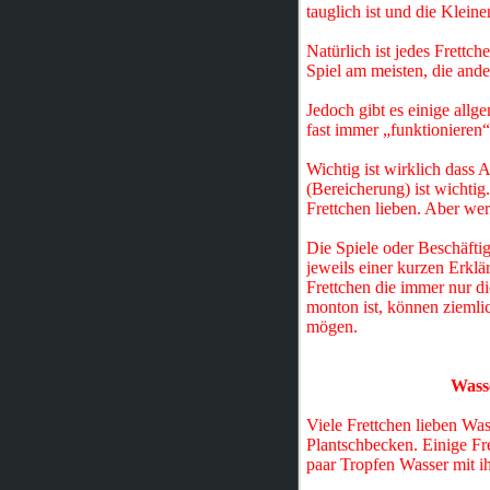
tauglich ist und die Klein
Natürlich ist jedes Frettch
Spiel am meisten, die and
Jedoch gibt es einige allg
fast immer „funktionieren“
Wichtig ist wirklich dass
(Bereicherung) ist wichtig
Frettchen lieben. Aber wer
Die Spiele oder Beschäfti
jeweils einer kurzen Erklä
Frettchen die immer nur d
monton ist, können ziemli
mögen.
Wasse
Viele Frettchen lieben Was
Plantschbecken. Einige Fr
paar Tropfen Wasser mit 