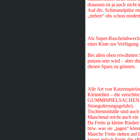
draussen ist ja auch nicht
Auf div. Schimmelpilze etc
„riehen“ obs schon modert
Als Super-Raschelabwechs
einer Kiste zur Verfügung 
Bei allen oben erwähnten S
putzen sein wird – aber di
diesen Spass zu gönnen.
Alle Art von Katzenspielze
Kleinteilen – die versch
GUMMISPIELSACHEN. Belie
Strangulierungsgefahr).
Tischtennisbälle sind auch 
Manchmal reicht auch ein 
Da Fretts ja kleine Räuber 
bzw. was sie „jagen“ könn
Manche Fretts stehen auf 
kenne jedoch Fretts die z