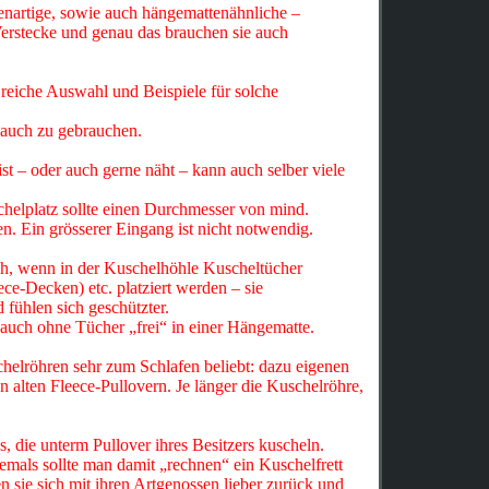
lenartige, sowie auch hängemattenähnliche –
Verstecke und genau das brauchen sie auch
 reiche Auswahl und Beispiele für solche
t auch zu gebrauchen.
t – oder auch gerne näht – kann auch selber viele
helplatz sollte einen Durchmesser von mind.
n. Ein grösserer Eingang ist nicht notwendig.
uch, wenn in der Kuschelhöhle Kuscheltücher
ece-Decken) etc. platziert werden – sie
 fühlen sich geschützter.
uch ohne Tücher „frei“ in einer Hängematte.
helröhren sehr zum Schlafen beliebt: dazu eigenen
 alten Fleece-Pullovern. Je länger die Kuschelröhre,
es, die unterm Pullover ihres Besitzers kuscheln.
iemals sollte man damit „rechnen“ ein Kuschelfrett
 sie sich mit ihren Artgenossen lieber zurück und