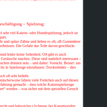
eschäftigung – Spielzeug:
l sehr viel Katzen- oder Hundespielzeug, jedoch ist
gnet.
rfe und spitze Zähne und lieben es oft, zB Gummitiere
zerbeissen. Die Gefahr das Teile davon geschluckt
d leider keine Seltenheit. Oft gibt es auch
 Geräusche machen. Diese sind natürlich interessant –
inchen drinnen sein – und daher: Vorsicht. Besser: um
che in Spielzeuge einzubauen: Trockenfutter – dies
ch oft sehr beliebt.
mischerweise fahren viele Frettchen auch auf diesen
rfahrung gemacht – dass solche Katzenspielzeuge
iert“ werden – was sicher mit dem speziellen Geruch
recht und babysicher (Achtung: bei Kaputtwerden