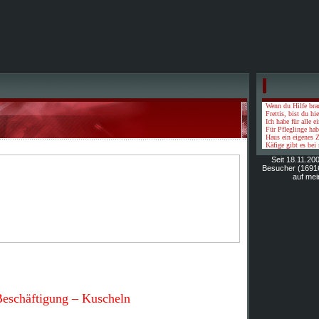
Wenn du Hilfe bra
Frettis, bist du hie
Ich habe für alle e
Für Pfleglinge ha
Haus ein eigenes Z
Käfige gibt es bei 
Seit 18.11.2
Besucher (1691
auf mei
eschäftigung – Kuscheln