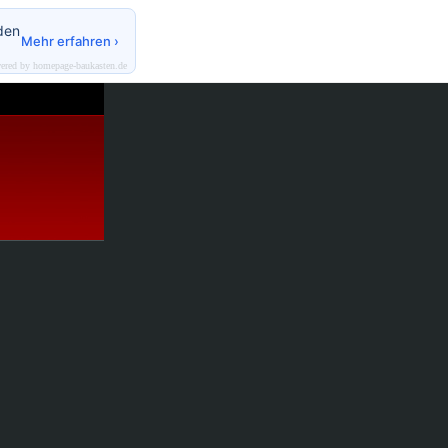
den
Mehr erfahren ›
ered by homepage-baukasten.de