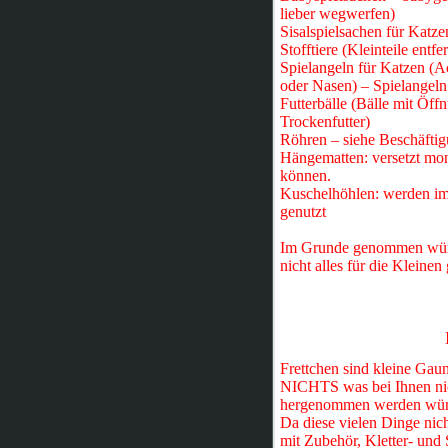
lieber wegwerfen)
Sisalspielsachen für Katze
Stofftiere (Kleinteile entf
Spielangeln für Katzen (A
oder Nasen) – Spielangeln 
Futterbälle (Bälle mit Öff
Trockenfutter)
Röhren – siehe Beschäftig
Hängematten: versetzt mont
können.
Kuschelhöhlen: werden imm
genutzt
Im Grunde genommen würden
nicht alles für die Kleinen
Frettchen sind kleine Gau
NICHTS was bei Ihnen nic
hergenommen werden wür
Da diese vielen Dinge nich
mit Zubehör, Kletter- und 